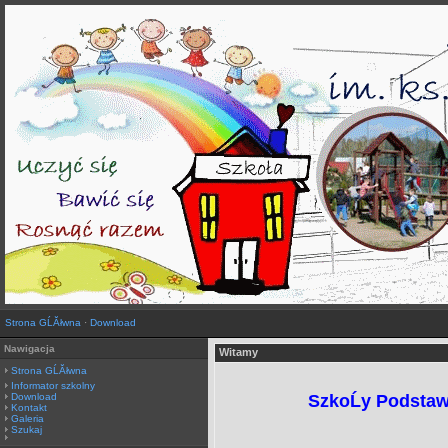
Strona GĹĂłwna
·
Download
Nawigacja
Witamy
Strona GĹĂłwna
Informator szkolny
Download
SzkoĹy Podstaw
Kontakt
Galeria
Szukaj