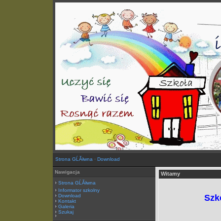
Strona GĹĂłwna
·
Download
Nawigacja
Witamy
Strona GĹĂłwna
Informator szkolny
Download
Szk
Kontakt
Galeria
Szukaj