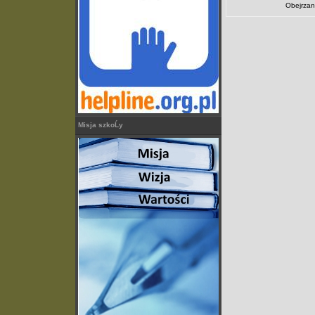
Obejrzan
Misja szkoĹy