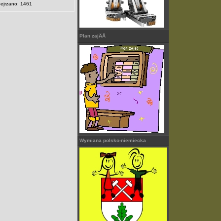
ejrzano: 1461
Plan zajÄÄ
Wymiana polsko-niemiecka