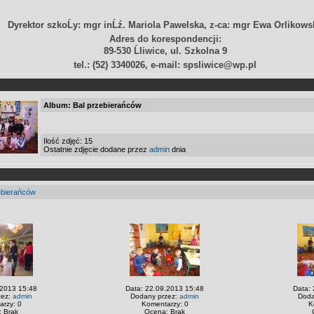
Dyrektor szkoĹy: mgr inĹź. Mariola Pawelska, z-ca: mgr Ewa Orlikows
Adres do korespondencji:
89-530 Ĺliwice, ul. Szkolna 9
tel.: (52) 3340026, e-mail: spsliwice@wp.pl
Album: Bal przebierańców
Ilość zdjęć: 15
Ostatnie zdjęcie dodane przez
admin
dnia
ebierańców
.2013 15:48
Data: 22.09.2013 15:48
Data:
zez:
admin
Dodany przez:
admin
Doda
rzy: 0
Komentarzy: 0
K
 Brak
Ocena: Brak