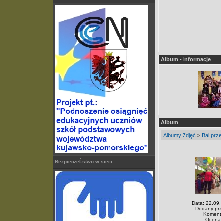
Album - Informacje
Album
Albumy Zdjęć
>
Bal prz
BezpieczeĹstwo w sieci
Data: 22.09
Dodany pr
Komenta
Ocena: