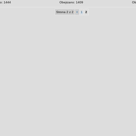
o: 1444
Obejrzano: 1409
Ob
Strona 2 z 2
<
1
2