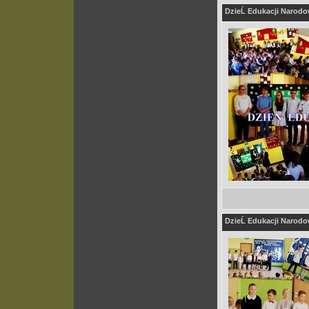
DzieĹ Edukacji Narodow
DzieĹ Edukacji Narodow