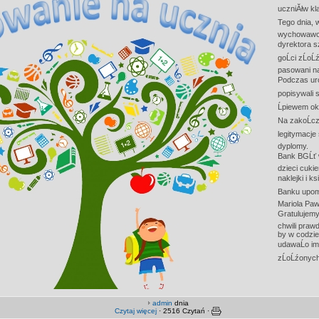
uczniĂłw kl
Tego dnia, 
wychowawcĂ
dyrektora s
goĹci zĹoĹź
pasowani na
Podczas uro
popisywali s
Ĺpiewem ok
Na zakoĹcz
legitymacje 
dyplomy.
Bank BGĹť w
dzieci cuki
naklejki i k
Banku upomi
Mariola Paw
Gratulujemy
chwili praw
by w codzi
udawaĹo im
zĹoĹźonych
admin
dnia
Czytaj więcej
· 2516 Czytań ·