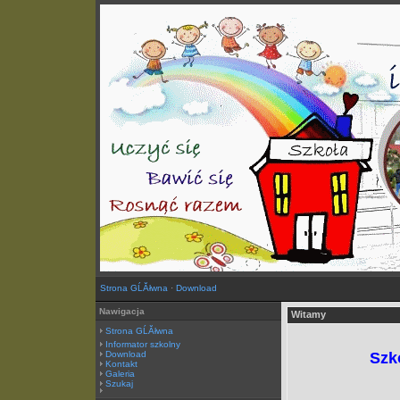
Strona GĹĂłwna
·
Download
Nawigacja
Witamy
Strona GĹĂłwna
Informator szkolny
Download
Szk
Kontakt
Galeria
Szukaj