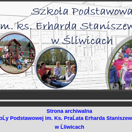
Strona archiwalna
oĹy Podstawowej im. Ks. PraĹata Erharda Stanisze
w Ĺliwicach