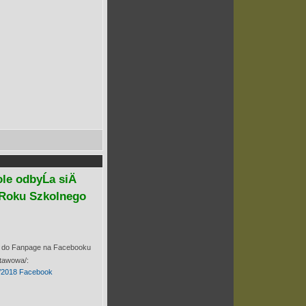
e odbyĹa siÄ
 Roku Szkolnego
ink do Fanpage na Facebooku
tawowa/:
7/2018 Facebook