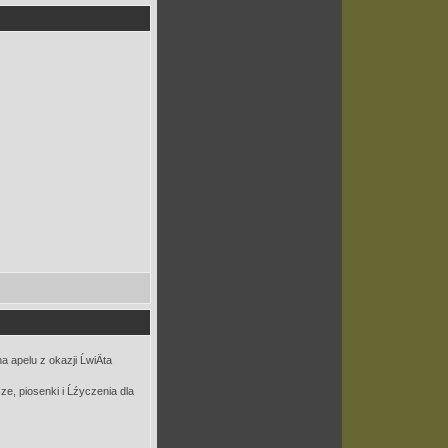
a apelu z okazji ĹwiÄta
sze, piosenki i Ĺźyczenia dla