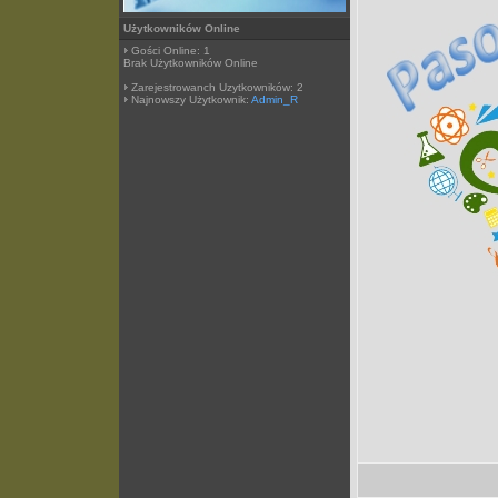
Użytkowników Online
Gości Online: 1
Brak Użytkowników Online
Zarejestrowanch Uzytkowników: 2
Najnowszy Użytkownik:
Admin_R